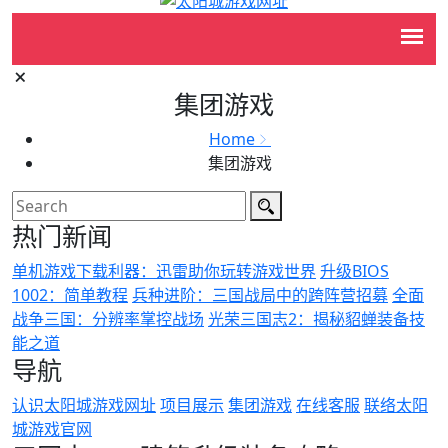
集团游戏
Home
集团游戏
热门新闻
单机游戏下载利器：迅雷助你玩转游戏世界
升级BIOS
1002：简单教程
兵种进阶：三国战局中的跨阵营招募
全面
战争三国：分辨率掌控战场
光荣三国志2：揭秘貂蝉装备技
能之道
导航
认识太阳城游戏网址
项目展示
集团游戏
在线客服
联络太阳
城游戏官网