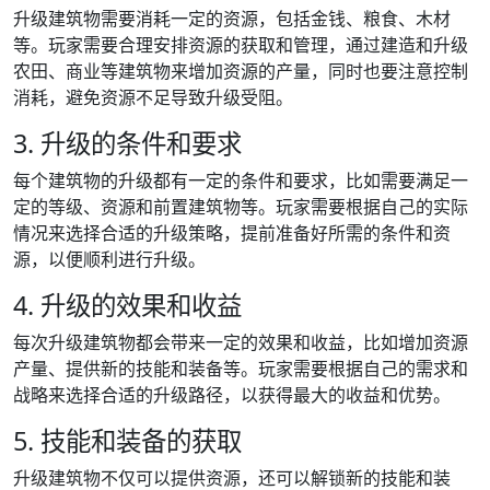
升级建筑物需要消耗一定的资源，包括金钱、粮食、木材
等。玩家需要合理安排资源的获取和管理，通过建造和升级
农田、商业等建筑物来增加资源的产量，同时也要注意控制
消耗，避免资源不足导致升级受阻。
3. 升级的条件和要求
每个建筑物的升级都有一定的条件和要求，比如需要满足一
定的等级、资源和前置建筑物等。玩家需要根据自己的实际
情况来选择合适的升级策略，提前准备好所需的条件和资
源，以便顺利进行升级。
4. 升级的效果和收益
每次升级建筑物都会带来一定的效果和收益，比如增加资源
产量、提供新的技能和装备等。玩家需要根据自己的需求和
战略来选择合适的升级路径，以获得最大的收益和优势。
5. 技能和装备的获取
升级建筑物不仅可以提供资源，还可以解锁新的技能和装