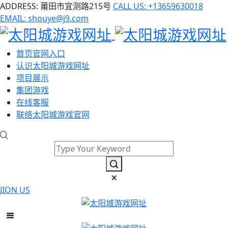
ADDRESS: 莆田市宜测路215号
CALL US: +13659630018
EMAIL: shouye@j9.com
首页官网入口
认识太阳城游戏网址
项目展示
集团游戏
在线客服
联络太阳城游戏官网
JION US