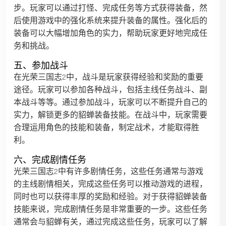
步。玩家可以通过打怪、完成任务等方式获得装备，然
后使用游戏中的强化系统来提升装备的属性。强化后的
装备可以大幅增加角色的实力，帮助玩家更好地完成任
务和挑战。
五、参加战斗
在光荣三国志2中，战斗是玩家获得经验和奖励的重要
途径。玩家可以参加各种战斗，包括主线任务战斗、副
本战斗等等。通过参加战斗，玩家可以不断提升自己的
实力，解锁更多的貂蝉装备技能。在战斗中，玩家需要
合理运用角色的技能和装备，制定战术，才能取得胜
利。
六、完成剧情任务
光荣三国志2中有许多剧情任务，这些任务通常与游戏
的主线剧情相关，完成这些任务可以推动游戏的进程，
同时也可以获得丰厚的奖励和经验。对于获得貂蝉装备
技能来说，完成剧情任务是非常重要的一步。这些任务
通常会与貂蝉有关，通过完成这些任务，玩家可以了解