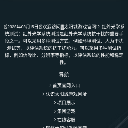
☝2026年03月15日☝欢迎访问▓太阳城游戏官网12. 红外光学系
统测试：红外光学系统测试是红外光学系统抗干扰的重要手
段之一。可以采用多种测试方式，例如环境测试、人为干扰
测试等，以评估系统的抗干扰能力。可以采用多种测试指
标，例如信噪比、分辨率等指标，以评估系统的性能和稳定
性。
导航
首页官网入口
认识太阳城游戏网址
项目展示
集团游戏
在线客服