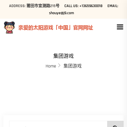
ADDRESS: 莆田市宜测路215号
CALL US: +13659630018
EMAIL:
shouye@j9.com
集团游戏
Home
集团游戏