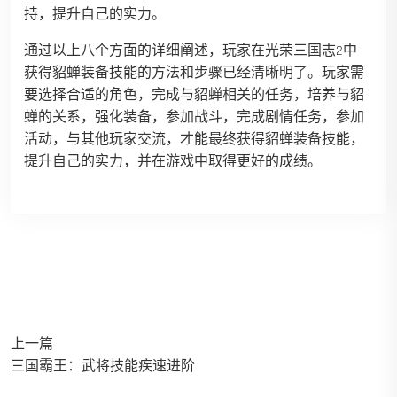
持，提升自己的实力。
通过以上八个方面的详细阐述，玩家在光荣三国志2中
获得貂蝉装备技能的方法和步骤已经清晰明了。玩家需
要选择合适的角色，完成与貂蝉相关的任务，培养与貂
蝉的关系，强化装备，参加战斗，完成剧情任务，参加
活动，与其他玩家交流，才能最终获得貂蝉装备技能，
提升自己的实力，并在游戏中取得更好的成绩。
上一篇
三国霸王：武将技能疾速进阶