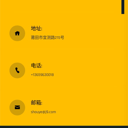
地址:
莆田市宜测路215号
电话:
+13659630018
邮箱:
shouye@j9.com