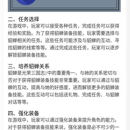
二、任务选择
在游戏中，玩家可以接受各种任务，完成任务可以获得
经验和奖励。为了获得貂蝉装备技能，玩家需要选择与
貂蝉相关的任务。这些任务可能涉及与貂蝉的互动、寻
找貂蝉的线索等等。通过完成这些任务，玩家可以逐步
解锁貂蝉装备技能。
三、培养貂蝉关系
貂蝉是光荣三国志2中的重要角一，与她的关系密切与
否对于获得貂蝉装备技能非常重要。玩家可以通过与貂
蝉的互动，提高与她的好感度，进而解锁更多的貂蝉装
备技能。这些互动可以包括送礼物、完成任务、与貂蝉
对话等等。
四、强化装备
在游戏中，玩家可以通过强化装备来提升角色的能力。
对于获得貂蝉装备技能来说，强化装备是必不可少的一