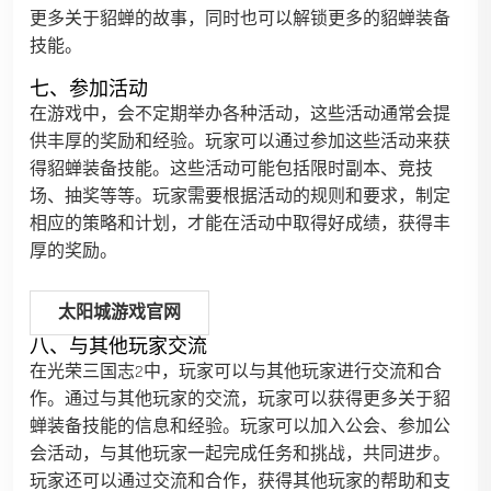
更多关于貂蝉的故事，同时也可以解锁更多的貂蝉装备
技能。
七、参加活动
在游戏中，会不定期举办各种活动，这些活动通常会提
供丰厚的奖励和经验。玩家可以通过参加这些活动来获
得貂蝉装备技能。这些活动可能包括限时副本、竞技
场、抽奖等等。玩家需要根据活动的规则和要求，制定
相应的策略和计划，才能在活动中取得好成绩，获得丰
厚的奖励。
太阳城游戏官网
八、与其他玩家交流
在光荣三国志2中，玩家可以与其他玩家进行交流和合
作。通过与其他玩家的交流，玩家可以获得更多关于貂
蝉装备技能的信息和经验。玩家可以加入公会、参加公
会活动，与其他玩家一起完成任务和挑战，共同进步。
玩家还可以通过交流和合作，获得其他玩家的帮助和支