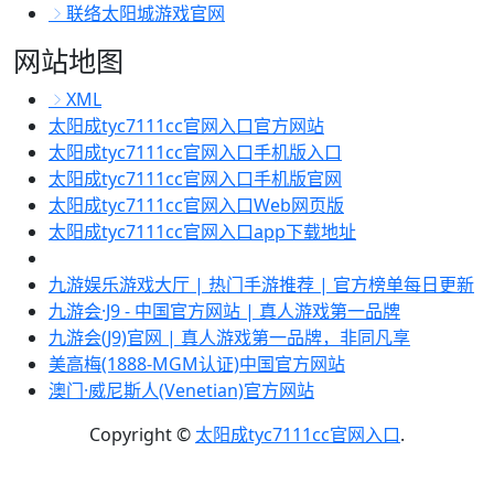
联络太阳城游戏官网
网站地图
XML
太阳成tyc7111cc官网入口官方网站
太阳成tyc7111cc官网入口手机版入口
太阳成tyc7111cc官网入口手机版官网
太阳成tyc7111cc官网入口Web网页版
太阳成tyc7111cc官网入口app下载地址
九游娱乐游戏大厅 | 热门手游推荐 | 官方榜单每日更新
九游会·J9 - 中国官方网站 | 真人游戏第一品牌
九游会(J9)官网 | 真人游戏第一品牌，非同凡享
美高梅(1888-MGM认证)中国官方网站
澳门·威尼斯人(Venetian)官方网站
Copyright ©
太阳成tyc7111cc官网入口
.