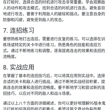
在打桩时，选择合适的时机进行攻击非常重要。学会观察敌
人的动作和攻击模式，找到合适的时机进行连击。避免盲目
地进行攻击，要善于利用敌人的破绽和弱点。要注意自身的
防御和闪避，避免受到敌人的攻击。
7. 连招练习
要想熟练地打出连招，需要进行反复的练习。可以选择在训
练场或特定的关卡中进行练习，熟悉角色的技能和连招方
式。通过不断地练习和调整，逐渐提高连击的效果和连招的
流畅度。
8. 实战应用
在掌握了基本的连招技巧后，可以将其应用到实战中。选择
合适的关卡和敌人进行挑战，通过不断地实战经验积累，提
高连击的效果和连招的流畅度。要不断地学习和尝试新的连
招技巧，以应对不同的敌人和战斗场景。
通过以上八个方面的详细阐述，你可以更好地理解95版本鬼
泣打桩如何连招的技巧和要点。希望这篇文章对你有所帮