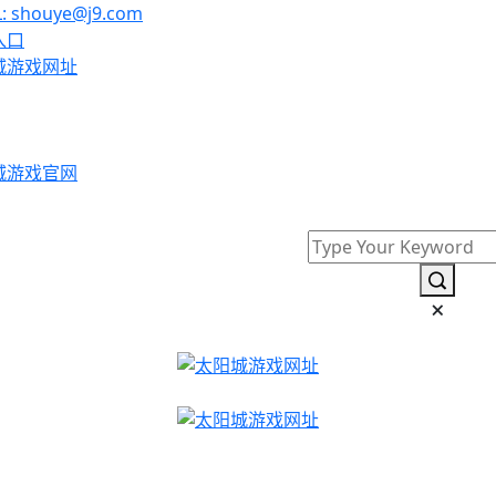
: shouye@j9.com
入口
城游戏网址
城游戏官网