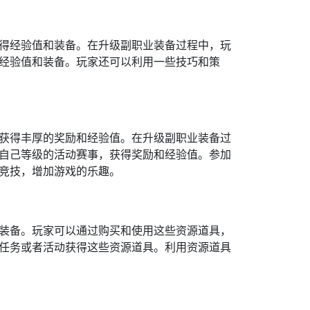
得经验值和装备。在升级副职业装备过程中，玩
经验值和装备。玩家还可以利用一些技巧和策
获得丰厚的奖励和经验值。在升级副职业装备过
自己等级的活动赛事，获得奖励和经验值。参加
竞技，增加游戏的乐趣。
装备。玩家可以通过购买和使用这些资源道具，
任务或者活动获得这些资源道具。利用资源道具