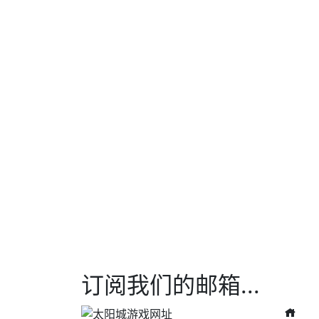
订阅我们的邮箱...