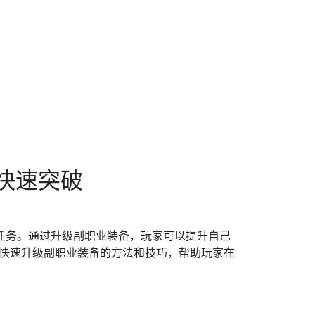
快速突破
任务。通过升级副职业装备，玩家可以提升自己
快速升级副职业装备的方法和技巧，帮助玩家在