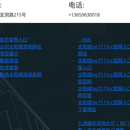
:
电话:
宜测路215号
+13659630018
航
网站地图
首页官网入口
XML
认识太阳城游戏网址
太阳成tyc7111cc官网
项目展示
网站
集团游戏
太阳成tyc7111cc官网
在线客服
版入口
联络太阳城游戏官网
太阳成tyc7111cc官网
版官网
太阳成tyc7111cc官网入
网页版
太阳成tyc7111cc官网入
下载地址
九游娱乐游戏大厅 | 热