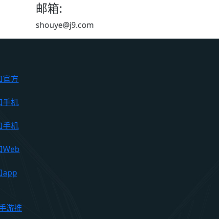
邮箱:
shouye@j9.com
入口官方
入口手机
入口手机
口Web
口app
门手游推