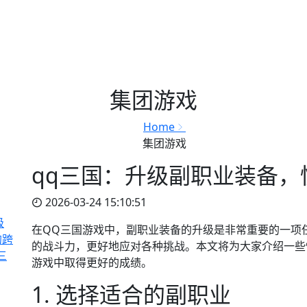
集团游戏
Home
集团游戏
qq三国：升级副职业装备，
2026-03-24 15:10:51
级
在QQ三国游戏中，副职业装备的升级是非常重要的一项
的跨
的战斗力，更好地应对各种挑战。本文将为大家介绍一些
三
游戏中取得更好的成绩。
1. 选择适合的副职业