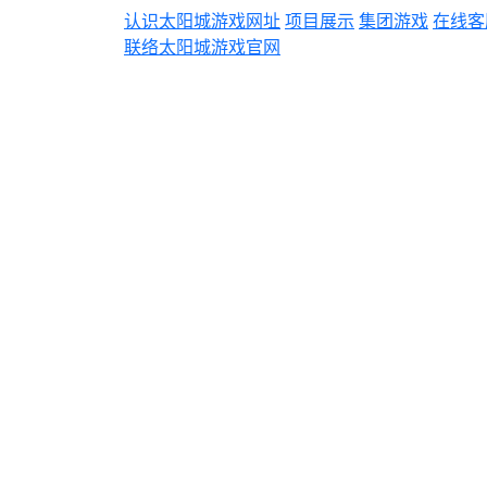
认识太阳城游戏网址
项目展示
集团游戏
在线客
联络太阳城游戏官网