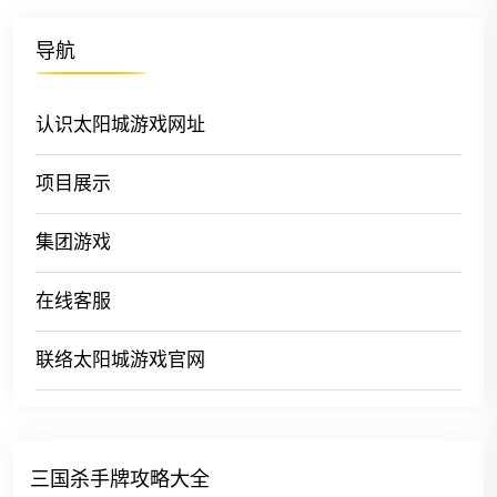
导航
认识太阳城游戏网址
项目展示
集团游戏
在线客服
联络太阳城游戏官网
三国杀手牌攻略大全