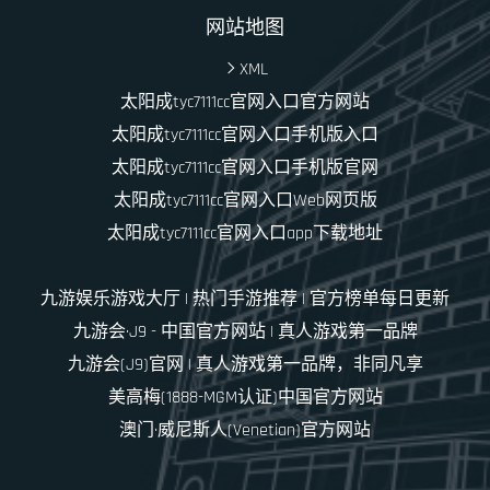
网站地图
XML
太阳成tyc7111cc官网入口官方网站
太阳成tyc7111cc官网入口手机版入口
太阳成tyc7111cc官网入口手机版官网
太阳成tyc7111cc官网入口Web网页版
太阳成tyc7111cc官网入口app下载地址
九游娱乐游戏大厅 | 热门手游推荐 | 官方榜单每日更新
九游会·J9 - 中国官方网站 | 真人游戏第一品牌
九游会(J9)官网 | 真人游戏第一品牌，非同凡享
美高梅(1888-MGM认证)中国官方网站
澳门·威尼斯人(Venetian)官方网站