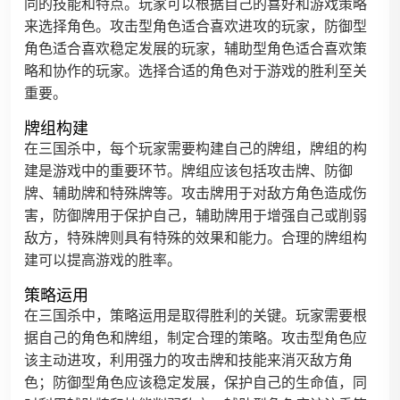
同的技能和特点。玩家可以根据自己的喜好和游戏策略
来选择角色。攻击型角色适合喜欢进攻的玩家，防御型
角色适合喜欢稳定发展的玩家，辅助型角色适合喜欢策
略和协作的玩家。选择合适的角色对于游戏的胜利至关
重要。
牌组构建
在三国杀中，每个玩家需要构建自己的牌组，牌组的构
建是游戏中的重要环节。牌组应该包括攻击牌、防御
牌、辅助牌和特殊牌等。攻击牌用于对敌方角色造成伤
害，防御牌用于保护自己，辅助牌用于增强自己或削弱
敌方，特殊牌则具有特殊的效果和能力。合理的牌组构
建可以提高游戏的胜率。
策略运用
在三国杀中，策略运用是取得胜利的关键。玩家需要根
据自己的角色和牌组，制定合理的策略。攻击型角色应
该主动进攻，利用强力的攻击牌和技能来消灭敌方角
色；防御型角色应该稳定发展，保护自己的生命值，同