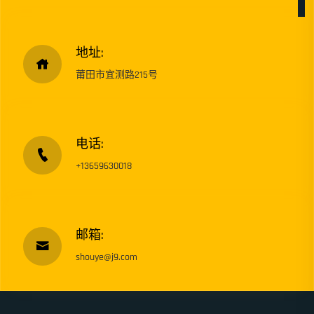
地址:
莆田市宜测路215号
电话:
+13659630018
邮箱:
shouye@j9.com