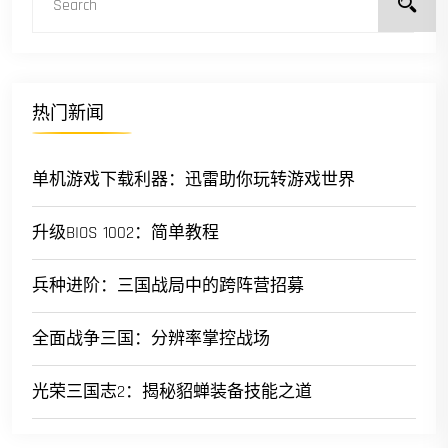
热门新闻
单机游戏下载利器：迅雷助你玩转游戏世界
升级BIOS 1002：简单教程
兵种进阶：三国战局中的跨阵营招募
全面战争三国：分辨率掌控战场
光荣三国志2：揭秘貂蝉装备技能之道