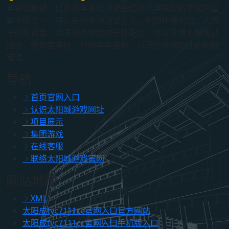
学系统测试：红外光学系统测试是红外光学系统抗干扰的重
要手段之一。可以采用多种测试方式，例如环境测试、人为
干扰测试等，以评估系统的抗干扰能力。可以采用多种测试
指标，例如信噪比、分辨率等指标，以评估系统的性能和稳
定性。
导航
首页官网入口
认识太阳城游戏网址
项目展示
集团游戏
在线客服
联络太阳城游戏官网
网站地图
XML
太阳成tyc7111cc官网入口官方网站
太阳成tyc7111cc官网入口手机版入口