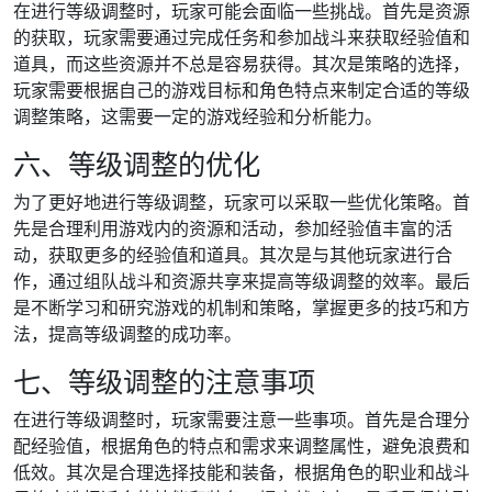
在进行等级调整时，玩家可能会面临一些挑战。首先是资源
的获取，玩家需要通过完成任务和参加战斗来获取经验值和
道具，而这些资源并不总是容易获得。其次是策略的选择，
玩家需要根据自己的游戏目标和角色特点来制定合适的等级
调整策略，这需要一定的游戏经验和分析能力。
六、等级调整的优化
为了更好地进行等级调整，玩家可以采取一些优化策略。首
先是合理利用游戏内的资源和活动，参加经验值丰富的活
动，获取更多的经验值和道具。其次是与其他玩家进行合
作，通过组队战斗和资源共享来提高等级调整的效率。最后
是不断学习和研究游戏的机制和策略，掌握更多的技巧和方
法，提高等级调整的成功率。
七、等级调整的注意事项
在进行等级调整时，玩家需要注意一些事项。首先是合理分
配经验值，根据角色的特点和需求来调整属性，避免浪费和
低效。其次是合理选择技能和装备，根据角色的职业和战斗