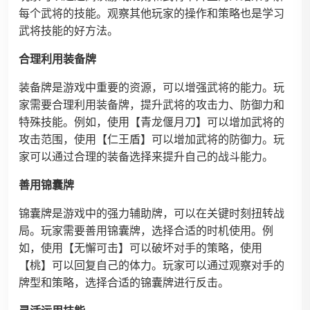
每个武将的技能。观察其他玩家的操作和策略也是学习
武将技能的好方法。
合理利用装备牌
装备牌是游戏中重要的资源，可以增强武将的能力。玩
家需要合理利用装备牌，提升武将的攻击力、防御力和
特殊技能。例如，使用【青龙偃月刀】可以增加武将的
攻击范围，使用【仁王盾】可以增加武将的防御力。玩
家可以通过合理的装备选择来提升自己的战斗能力。
善用锦囊牌
锦囊牌是游戏中的强力辅助牌，可以在关键时刻扭转战
局。玩家需要善用锦囊牌，选择合适的时机使用。例
如，使用【无懈可击】可以破坏对手的策略，使用
【桃】可以回复自己的体力。玩家可以通过观察对手的
牌型和策略，选择合适的锦囊牌进行反击。