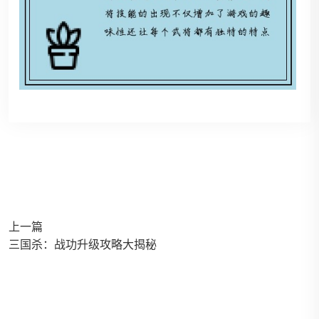
上一篇
三国杀：战功升级攻略大揭秘