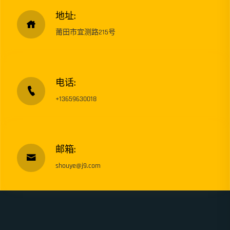
地址:
莆田市宜测路215号
电话:
+13659630018
邮箱:
shouye@j9.com