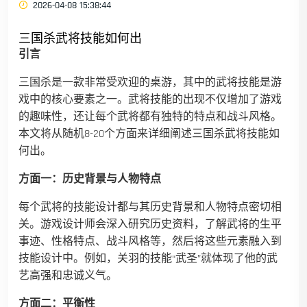
2026-04-08 15:38:44
三国杀武将技能如何出
引言
三国杀是一款非常受欢迎的桌游，其中的武将技能是游
戏中的核心要素之一。武将技能的出现不仅增加了游戏
的趣味性，还让每个武将都有独特的特点和战斗风格。
本文将从随机8-20个方面来详细阐述三国杀武将技能如
何出。
方面一：历史背景与人物特点
每个武将的技能设计都与其历史背景和人物特点密切相
关。游戏设计师会深入研究历史资料，了解武将的生平
事迹、性格特点、战斗风格等，然后将这些元素融入到
技能设计中。例如，关羽的技能“武圣”就体现了他的武
艺高强和忠诚义气。
方面二：平衡性