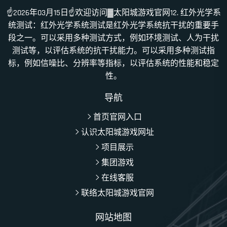
☝2026年03月15日☝欢迎访问▓太阳城游戏官网12. 红外光学系
统测试：红外光学系统测试是红外光学系统抗干扰的重要手
段之一。可以采用多种测试方式，例如环境测试、人为干扰
测试等，以评估系统的抗干扰能力。可以采用多种测试指
标，例如信噪比、分辨率等指标，以评估系统的性能和稳定
性。
导航
首页官网入口
认识太阳城游戏网址
项目展示
集团游戏
在线客服
联络太阳城游戏官网
网站地图